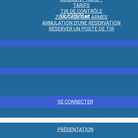
TARIFS
TIR DE CONTRÔLE
LE FORUM
▴
▾
ZÉROTAGE DES ARMES
ANNULATION D'UNE RÉSERVATION
RÉSERVER UN POSTE DE TIR
SE CONNECTER
PRÉSENTATION