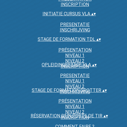
INSCRIPTION
INITIATIE CURSUS VLA
▴
▾
PRESENTATIE
INSCHRIJVING
STAGE DE FORMATION TDL
▴
▾
PRÉSENTATION
NIVEAU 1
NIVEAU 2
OPLEIDINGSSTAGE VLA
▴
▾
INSCRIPTION
PRESENTATIE
NIVEAU 1
NIVEAU 2
STAGE DE FORMATION SPOTTER
▴
▾
INSCHRIJVING
PRÉSENTATION
NIVEAU 1
NIVEAU 2
RÉSERVATION D'UN POSTE DE TIR
▴
▾
INSCRIPTION
COMMENT FAIRE ?