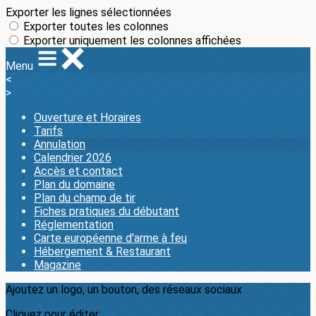
Exporter les lignes sélectionnées
Exporter toutes les colonnes
Exporter uniquement les colonnes affichées
Menu
<
>
Ouverture et Horaires
Tarifs
Annulation
Calendrier 2026
Accès et contact
Plan du domaine
Plan du champ de tir
Fiches pratiques du débutant
Réglementation
Carte européenne d'arme à feu
Hébergement & Restaurant
Magazine
Ajoutez un logo, un bouton, des réseaux sociaux
Cliquez pour éditer