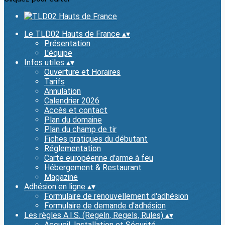
Le TLD02 Hauts de France
▴
▾
Présentation
L'équipe
Infos utiles
▴
▾
Ouverture et Horaires
Tarifs
Annulation
Calendrier 2026
Accès et contact
Plan du domaine
Plan du champ de tir
Fiches pratiques du débutant
Réglementation
Carte européenne d'arme à feu
Hébergement & Restaurant
Magazine
Adhésion en ligne
▴
▾
Formulaire de renouvellement d'adhésion
Formulaire de demande d'adhésion
Les règles A.I.S. (Regeln, Regels, Rules)
▴
▾
Accueil, Installation et Sécurité