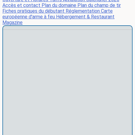
Accès et contact
Plan du domaine
Plan du champ de tir
Fiches pratiques du débutant
Réglementation
Carte
européenne d'arme à feu
Hébergement & Restaurant
Magazine