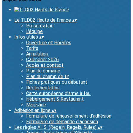
Le TLD02 Hauts de France
▴
▾
Présentation
L'équipe
Infos utiles
▴
▾
Ouverture et Horaires
Tarifs
Annulation
Calendrier 2026
Accès et contact
Plan du domaine
Plan du champ de tir
Fiches pratiques du débutant
Réglementation
Carte européenne d'arme à feu
Hébergement & Restaurant
Magazine
Adhésion en ligne
▴
▾
Formulaire de renouvellement d'adhésion
Formulaire de demande d'adhésion
Les règles A.I.S. (Regeln, Regels, Rules)
▴
▾
Accueil, Installation et Sécurité