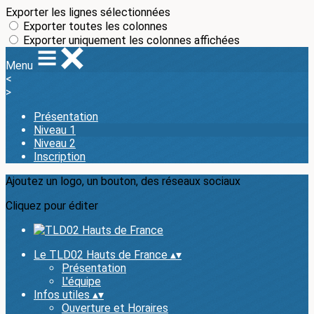
Exporter les lignes sélectionnées
Exporter toutes les colonnes
Exporter uniquement les colonnes affichées
Menu
<
>
Présentation
Niveau 1
Niveau 2
Inscription
Ajoutez un logo, un bouton, des réseaux sociaux
Cliquez pour éditer
Le TLD02 Hauts de France
▴
▾
Présentation
L'équipe
Infos utiles
▴
▾
Ouverture et Horaires