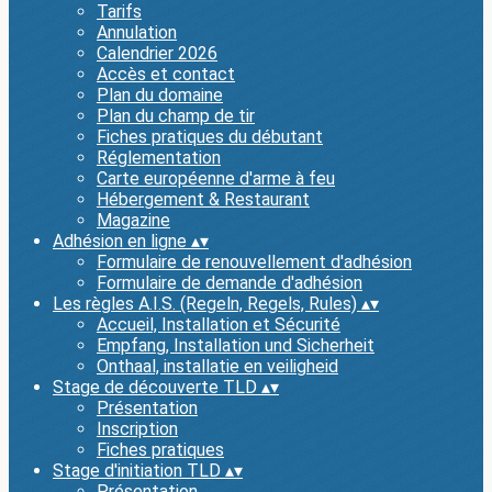
Tarifs
Annulation
Calendrier 2026
Accès et contact
Plan du domaine
Plan du champ de tir
Fiches pratiques du débutant
Réglementation
Carte européenne d'arme à feu
Hébergement & Restaurant
Magazine
Adhésion en ligne
▴
▾
Formulaire de renouvellement d'adhésion
Formulaire de demande d'adhésion
Les règles A.I.S. (Regeln, Regels, Rules)
▴
▾
Accueil, Installation et Sécurité
Empfang, Installation und Sicherheit
Onthaal, installatie en veiligheid
Stage de découverte TLD
▴
▾
Présentation
Inscription
Fiches pratiques
Stage d'initiation TLD
▴
▾
Présentation