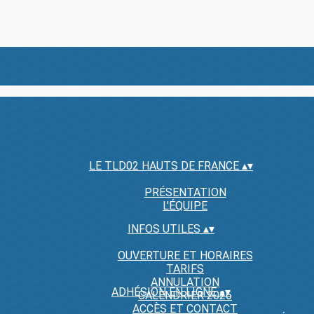
LE TLD02 HAUTS DE FRANCE
▴
▾
PRÉSENTATION
L'ÉQUIPE
INFOS UTILES
▴
▾
OUVERTURE ET HORAIRES
TARIFS
ANNULATION
ADHÉSION EN LIGNE
▴
▾
CALENDRIER 2026
ACCÈS ET CONTACT