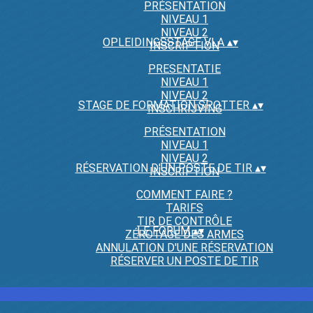
PRÉSENTATION
NIVEAU 1
NIVEAU 2
OPLEIDINGSSTAGE VLA
▴
▾
INSCRIPTION
PRESENTATIE
NIVEAU 1
NIVEAU 2
STAGE DE FORMATION SPOTTER
▴
▾
INSCHRIJVING
PRÉSENTATION
NIVEAU 1
NIVEAU 2
RÉSERVATION D'UN POSTE DE TIR
▴
▾
INSCRIPTION
COMMENT FAIRE ?
TARIFS
TIR DE CONTRÔLE
LE FORUM
▴
▾
ZÉROTAGE DES ARMES
ANNULATION D'UNE RÉSERVATION
RÉSERVER UN POSTE DE TIR