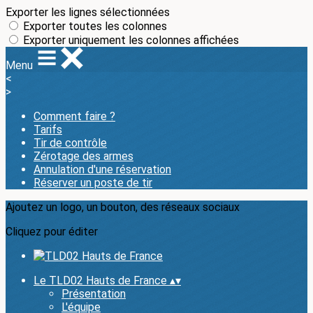
Exporter les lignes sélectionnées
Exporter toutes les colonnes
Exporter uniquement les colonnes affichées
Menu
<
>
Comment faire ?
Tarifs
Tir de contrôle
Zérotage des armes
Annulation d'une réservation
Réserver un poste de tir
Ajoutez un logo, un bouton, des réseaux sociaux
Cliquez pour éditer
Le TLD02 Hauts de France
▴
▾
Présentation
L'équipe