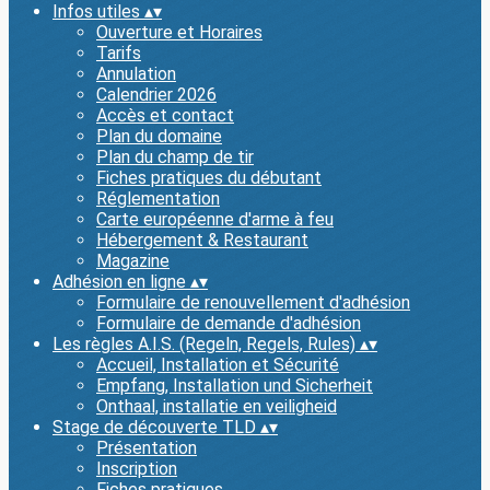
Infos utiles
▴
▾
Ouverture et Horaires
Tarifs
Annulation
Calendrier 2026
Accès et contact
Plan du domaine
Plan du champ de tir
Fiches pratiques du débutant
Réglementation
Carte européenne d'arme à feu
Hébergement & Restaurant
Magazine
Adhésion en ligne
▴
▾
Formulaire de renouvellement d'adhésion
Formulaire de demande d'adhésion
Les règles A.I.S. (Regeln, Regels, Rules)
▴
▾
Accueil, Installation et Sécurité
Empfang, Installation und Sicherheit
Onthaal, installatie en veiligheid
Stage de découverte TLD
▴
▾
Présentation
Inscription
Fiches pratiques