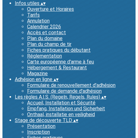
Infos utiles
▴
▾
Ouverture et Horaires
Tarifs
Annulation
Calendrier 2026
Accès et contact
Plan du domaine
Plan du champ de tir
Fiches pratiques du débutant
Réglementation
Carte européenne d'arme à feu
Hébergement & Restaurant
Magazine
Adhésion en ligne
▴
▾
Formulaire de renouvellement d'adhésion
Formulaire de demande d'adhésion
Les règles A.I.S. (Regeln, Regels, Rules)
▴
▾
Accueil, Installation et Sécurité
Empfang, Installation und Sicherheit
Onthaal, installatie en veiligheid
Stage de découverte TLD
▴
▾
Présentation
Inscription
Fiches pratiques