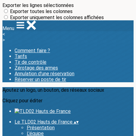
Exporter les lignes sélectionnées
Exporter toutes les colonnes
Exporter uniquement les colonnes affichées
Menu
<
>
Comment faire ?
Tarifs
Tir de contrôle
Zérotage des armes
Annulation d'une réservation
Réserver un poste de tir
Ajoutez un logo, un bouton, des réseaux sociaux
Cliquez pour éditer
Le TLD02 Hauts de France
▴
▾
Présentation
L'équipe