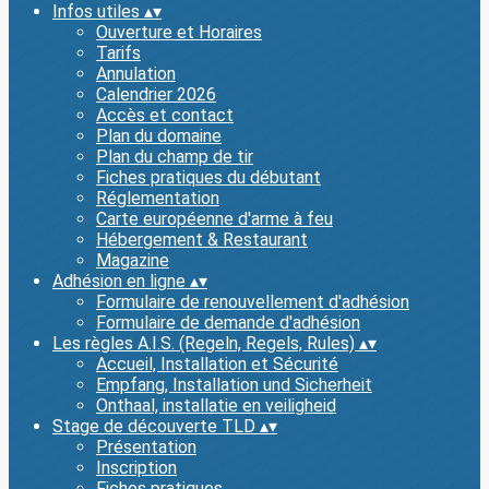
Infos utiles
▴
▾
Ouverture et Horaires
Tarifs
Annulation
Calendrier 2026
Accès et contact
Plan du domaine
Plan du champ de tir
Fiches pratiques du débutant
Réglementation
Carte européenne d'arme à feu
Hébergement & Restaurant
Magazine
Adhésion en ligne
▴
▾
Formulaire de renouvellement d'adhésion
Formulaire de demande d'adhésion
Les règles A.I.S. (Regeln, Regels, Rules)
▴
▾
Accueil, Installation et Sécurité
Empfang, Installation und Sicherheit
Onthaal, installatie en veiligheid
Stage de découverte TLD
▴
▾
Présentation
Inscription
Fiches pratiques