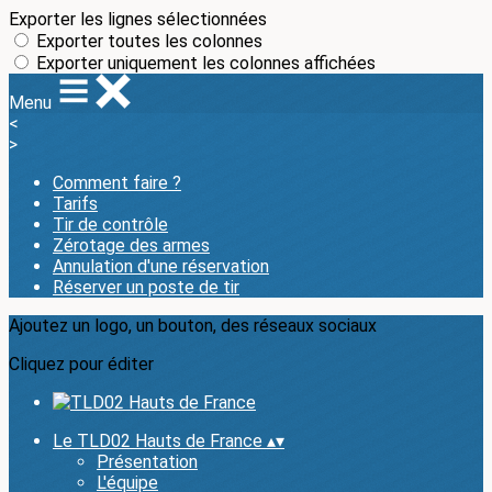
Exporter les lignes sélectionnées
Exporter toutes les colonnes
Exporter uniquement les colonnes affichées
Menu
<
>
Comment faire ?
Tarifs
Tir de contrôle
Zérotage des armes
Annulation d'une réservation
Réserver un poste de tir
Ajoutez un logo, un bouton, des réseaux sociaux
Cliquez pour éditer
Le TLD02 Hauts de France
▴
▾
Présentation
L'équipe