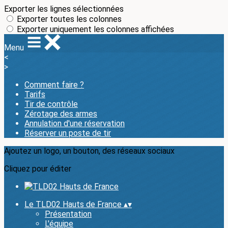
Exporter les lignes sélectionnées
Exporter toutes les colonnes
Exporter uniquement les colonnes affichées
Menu
<
>
Comment faire ?
Tarifs
Tir de contrôle
Zérotage des armes
Annulation d'une réservation
Réserver un poste de tir
Ajoutez un logo, un bouton, des réseaux sociaux
Cliquez pour éditer
Le TLD02 Hauts de France
▴
▾
Présentation
L'équipe