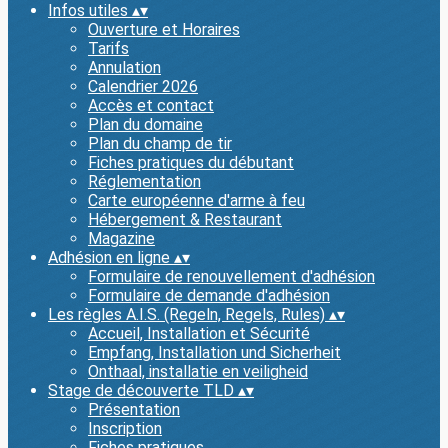
Infos utiles
▴
▾
Ouverture et Horaires
Tarifs
Annulation
Calendrier 2026
Accès et contact
Plan du domaine
Plan du champ de tir
Fiches pratiques du débutant
Réglementation
Carte européenne d'arme à feu
Hébergement & Restaurant
Magazine
Adhésion en ligne
▴
▾
Formulaire de renouvellement d'adhésion
Formulaire de demande d'adhésion
Les règles A.I.S. (Regeln, Regels, Rules)
▴
▾
Accueil, Installation et Sécurité
Empfang, Installation und Sicherheit
Onthaal, installatie en veiligheid
Stage de découverte TLD
▴
▾
Présentation
Inscription
Fiches pratiques