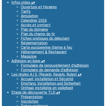
Infos utiles
▴
▾
Ouverture et Horaires
Tarifs
Annulation
Calendrier 2026
Accès et contact
Plan du domaine
Plan du champ de tir
Fiches pratiques du débutant
Réglementation
Carte européenne d'arme à feu
Hébergement & Restaurant
Magazine
Adhésion en ligne
▴
▾
Formulaire de renouvellement d'adhésion
Formulaire de demande d'adhésion
Les règles A.I.S. (Regeln, Regels, Rules)
▴
▾
Accueil, Installation et Sécurité
Empfang, Installation und Sicherheit
Onthaal, installatie en veiligheid
Stage de découverte TLD
▴
▾
Présentation
Inscription
Fiches pratiques