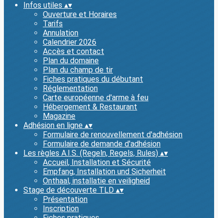
Infos utiles
▴
▾
Ouverture et Horaires
Tarifs
Annulation
Calendrier 2026
Accès et contact
Plan du domaine
Plan du champ de tir
Fiches pratiques du débutant
Réglementation
Carte européenne d'arme à feu
Hébergement & Restaurant
Magazine
Adhésion en ligne
▴
▾
Formulaire de renouvellement d'adhésion
Formulaire de demande d'adhésion
Les règles A.I.S. (Regeln, Regels, Rules)
▴
▾
Accueil, Installation et Sécurité
Empfang, Installation und Sicherheit
Onthaal, installatie en veiligheid
Stage de découverte TLD
▴
▾
Présentation
Inscription
Fiches pratiques