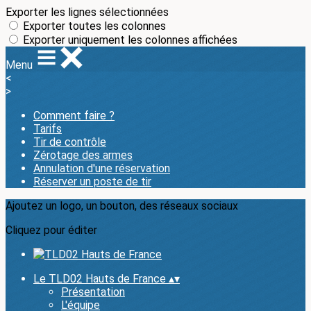
Exporter les lignes sélectionnées
Exporter toutes les colonnes
Exporter uniquement les colonnes affichées
Menu
<
>
Comment faire ?
Tarifs
Tir de contrôle
Zérotage des armes
Annulation d'une réservation
Réserver un poste de tir
Ajoutez un logo, un bouton, des réseaux sociaux
Cliquez pour éditer
Le TLD02 Hauts de France
▴
▾
Présentation
L'équipe