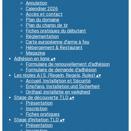
Annulation
Calendrier 2026
Accès et contact
Plan du domaine
Plan du champ de tir
Fiches pratiques du débutant
Réglementation
Carte européenne d'arme à feu
Hébergement & Restaurant
Magazine
Adhésion en ligne
▴
▾
Formulaire de renouvellement d'adhésion
Formulaire de demande d'adhésion
Les règles A.I.S. (Regeln, Regels, Rules)
▴
▾
Accueil, Installation et Sécurité
Empfang, Installation und Sicherheit
Onthaal, installatie en veiligheid
Stage de découverte TLD
▴
▾
Présentation
Inscription
Fiches pratiques
Stage d'initiation TLD
▴
▾
Présentation
Inscription