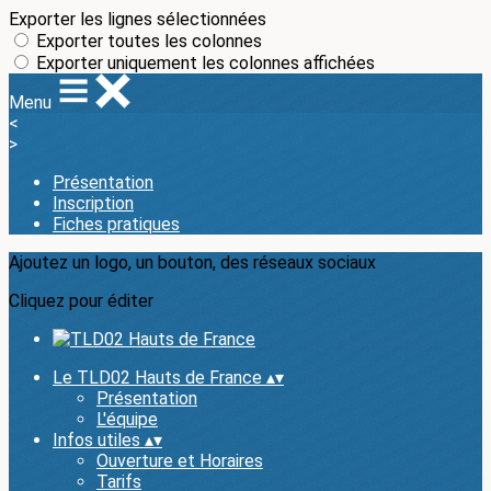
Exporter les lignes sélectionnées
Exporter toutes les colonnes
Exporter uniquement les colonnes affichées
Menu
<
>
Présentation
Inscription
Fiches pratiques
Ajoutez un logo, un bouton, des réseaux sociaux
Cliquez pour éditer
Le TLD02 Hauts de France
▴
▾
Présentation
L'équipe
Infos utiles
▴
▾
Ouverture et Horaires
Tarifs