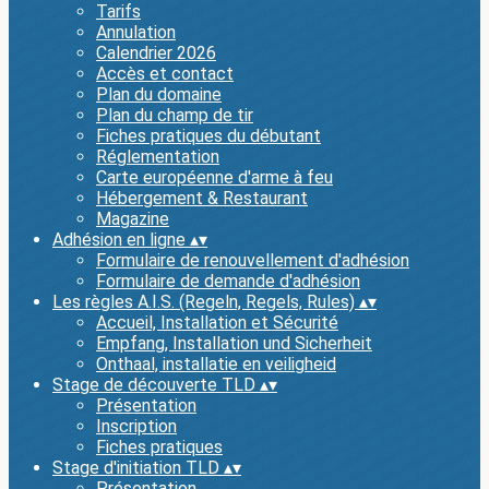
Tarifs
Annulation
Calendrier 2026
Accès et contact
Plan du domaine
Plan du champ de tir
Fiches pratiques du débutant
Réglementation
Carte européenne d'arme à feu
Hébergement & Restaurant
Magazine
Adhésion en ligne
▴
▾
Formulaire de renouvellement d'adhésion
Formulaire de demande d'adhésion
Les règles A.I.S. (Regeln, Regels, Rules)
▴
▾
Accueil, Installation et Sécurité
Empfang, Installation und Sicherheit
Onthaal, installatie en veiligheid
Stage de découverte TLD
▴
▾
Présentation
Inscription
Fiches pratiques
Stage d'initiation TLD
▴
▾
Présentation