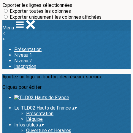
Exporter les lignes sélectionnées
Exporter toutes les colonnes
Exporter uniquement les colonnes affichées
Menu
<
>
Présentation
Niveau 1
Niveau 2
Inscription
Ajoutez un logo, un bouton, des réseaux sociaux
Cliquez pour éditer
Le TLD02 Hauts de France
▴
▾
Présentation
L'équipe
Infos utiles
▴
▾
Ouverture et Horaires