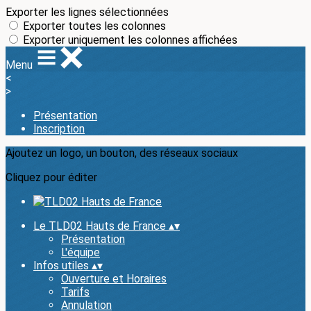
Exporter les lignes sélectionnées
Exporter toutes les colonnes
Exporter uniquement les colonnes affichées
Menu
<
>
Présentation
Inscription
Ajoutez un logo, un bouton, des réseaux sociaux
Cliquez pour éditer
Le TLD02 Hauts de France
▴
▾
Présentation
L'équipe
Infos utiles
▴
▾
Ouverture et Horaires
Tarifs
Annulation