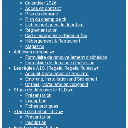
Calendrier 2026
Accès et contact
Plan du domaine
Plan du champ de tir
Fiches pratiques du débutant
Réglementation
Carte européenne d'arme à feu
Hébergement & Restaurant
Magazine
Adhésion en ligne
▴
▾
Formulaire de renouvellement d'adhésion
Formulaire de demande d'adhésion
Les règles A.I.S. (Regeln, Regels, Rules)
▴
▾
Accueil, Installation et Sécurité
Empfang, Installation und Sicherheit
Onthaal, installatie en veiligheid
Stage de découverte TLD
▴
▾
Présentation
Inscription
Fiches pratiques
Stage d'initiation TLD
▴
▾
Présentation
Inscription
Initiatie cursus VLA
▴
▾