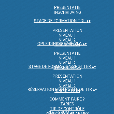
PRESENTATIE
INSCHRIJVING
STAGE DE FORMATION TDL
▴
▾
PRÉSENTATION
NIVEAU 1
NIVEAU 2
OPLEIDINGSSTAGE VLA
▴
▾
INSCRIPTION
PRESENTATIE
NIVEAU 1
NIVEAU 2
STAGE DE FORMATION SPOTTER
▴
▾
INSCHRIJVING
PRÉSENTATION
NIVEAU 1
NIVEAU 2
RÉSERVATION D'UN POSTE DE TIR
▴
▾
INSCRIPTION
COMMENT FAIRE ?
TARIFS
TIR DE CONTRÔLE
LE FORUM
▴
▾
ZÉROTAGE DES ARMES